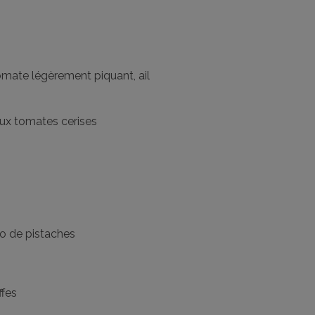
omate légèrement piquant, ail
 aux tomates cerises
to de pistaches
ffes