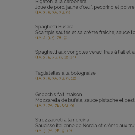
Rigatoni à la carbonara
Joue de porc, jaune d'œuf, pecorino et poivre
(1A, 3, 5, 7A, 7B, 9)
Spaghetti Busara
Scampis sautés et sa crème fraîche, sauce t
(1A, 2, 3, 5, 7B, 9)
Spaghetti aux vongoles veraci frais à l'ail et
(1A, 3, 5, 7B, 9, 12, 14)
Tagliatelles à la bolognaise
(1A, 3, 5, 7A, 7B, 9, 12)
Gnocchis fait maison
Mozzarella de bufala, sauce pistache et pes
(1A, 3, 7A, 7B, 8G, 9)
Strozzapreti à la norcina
Saucisse italienne de Norcia et crème aux tru
(1A, 3, 7A, 7B, 9, 12)