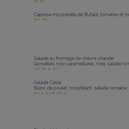
(9, 12)
Caprese mozzarella de Bufala, tomates et r
(7A, 7B)
Salade au fromage de chèvre chaude
Groseilles, noix caramélisées, miel, salade 
(1A, 7A, 9, 12)
Salade César
Blanc de poulet croustillant, salade romain
(1A, 3, 5, 7A, 7B, 9)