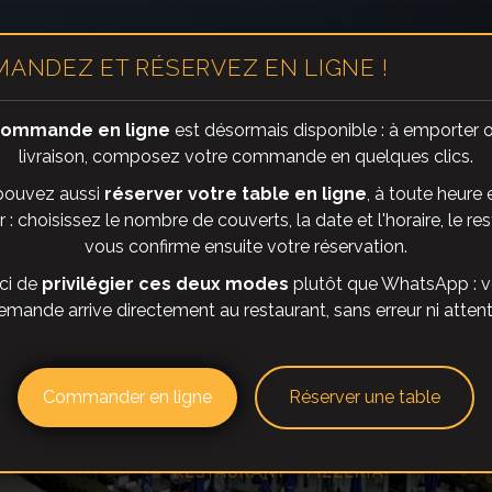
EIL
ÉVÉNEMENTS
GALERIÉ
CON
ANDEZ ET RÉSERVEZ EN LIGNE !
ommande en ligne
est désormais disponible : à emporter 
livraison, composez votre commande en quelques clics.
pouvez aussi
réserver votre table en ligne
, à toute heure 
 : choisissez le nombre de couverts, la date et l'horaire, le re
vous confirme ensuite votre réservation.
ci de
privilégier ces deux modes
plutôt que WhatsApp : v
emande arrive directement au restaurant, sans erreur ni attent
Commander en ligne
Réserver une table