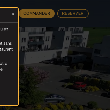
×
TACT
COMMANDER
RÉSERVER
ou en
et sans
staurant
otre
e.